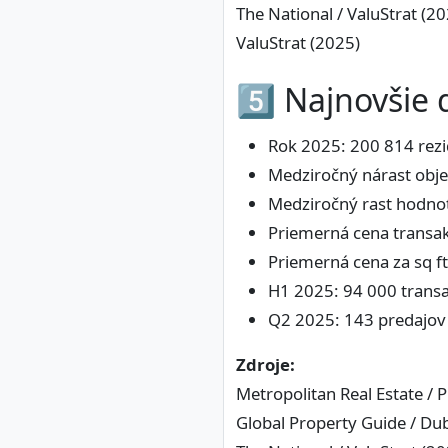
The National / ValuStrat (2
ValuStrat (2025)
5️⃣ Najnovšie
Rok 2025: 200 814 rezi
Medziročný nárast obj
Medziročný rast hodnot
Priemerná cena transak
Priemerná cena za sq f
H1 2025: 94 000 transa
Q2 2025: 143 predajov 
Zdroje:
Metropolitan Real Estate / 
Global Property Guide / Du