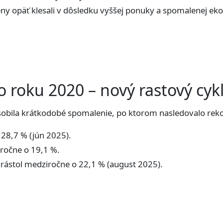
y opäť klesali v dôsledku vyššej ponuky a spomalenej ek
o roku 2020 – nový rastový cyk
obila krátkodobé spomalenie, po ktorom nasledovalo rek
o 28,7 % (jún 2025).
ročne o 19,1 %.
zrástol medziročne o 22,1 % (august 2025).