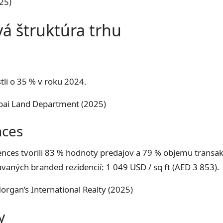
025)
á štruktúra trhu
tli o 35 % v roku 2024.
ubai Land Department (2025)
nces
ences tvorili 83 % hodnoty predajov a 79 % objemu transak
vaných branded rezidencií: 1 049 USD / sq ft (AED 3 853).
organ’s International Realty (2025)
y