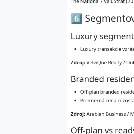
The National / ValuStrat (2
6️⃣ Segmentov
Luxury segment
Luxury transakcie vzrás
Zdroj:
VelviQue Realty / D
Branded reside
Off-plan branded resid
Priemerná cena rozosta
Zdroj:
Arabian Business / M
Off-plan vs read