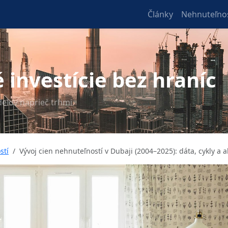
Články
Nehnuteľnos
 investície bez hraníc
delov naprieč trhmi.
stí
Vývoj cien nehnuteľností v Dubaji (2004–2025): dáta, cykly a 