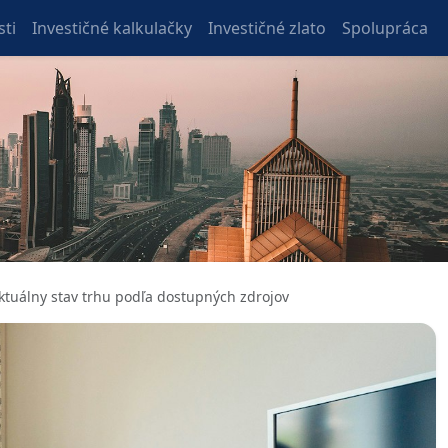
ti
Investičné kalkulačky
Investičné zlato
Spolupráca
aktuálny stav trhu podľa dostupných zdrojov