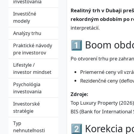
investovania
Realitný trh v Dubaji pre
Investičné
rekordným obdobím po r
modely
interpretácií.
Analýzy trhu
1️⃣ Boom obd
Praktické návody
pre investorov
Po otvorení trhu pre zahran
Lifestyle /
Priemerné ceny víl vzrás
investor mindset
Rezidenčné ceny (deflov
Psychológia
investovania
Zdroje:
Top Luxury Property (2026)
Investorské
stratégie
BIS (Bank for International
Typ
2️⃣ Korekcia p
nehnuteľnosti