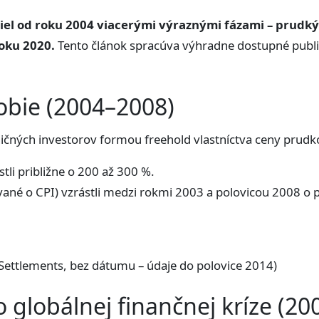
šiel od roku 2004 viacerými výraznými fázami – prudký
oku 2020.
Tento článok spracúva výhradne dostupné publ
obie (2004–2008)
ičných investorov formou freehold vlastníctva ceny prudko 
tli približne o 200 až 300 %.
ané o CPI) vzrástli medzi rokmi 2003 a polovicou 2008 o pr
 Settlements, bez dátumu – údaje do polovice 2014)
o globálnej finančnej kríze (2