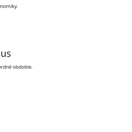
onomiky.
lus
ordné obdobie.