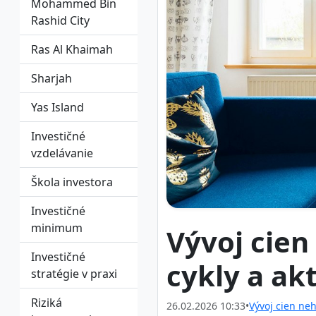
Mohammed Bin
Rashid City
Ras Al Khaimah
Sharjah
Yas Island
Investičné
vzdelávanie
Škola investora
Investičné
minimum
Vývoj cien
Investičné
cykly a ak
stratégie v praxi
Riziká
26.02.2026 10:33
•
Vývoj cien ne