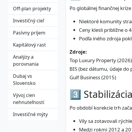
Po globálnej finančnej kríze
Off-plan projekty
Investičný cieľ
Niektoré komunity stra
Ceny klesli približne o
Pasívny príjem
Podľa iného zdroja pokl
Kapitálový rast
Zdroje:
Analýzy a
Top Luxury Property (2026)
porovnania
BIS (bez dátumu, údaje do 
Dubaj vs
Gulf Business (2015)
Slovensko
3️⃣ Stabilizác
Vývoj cien
nehnuteľností
Po období korekcie trh začal
Investičné mýty
Vily sa zotavovali rýchl
Medzi rokmi 2012 a 201