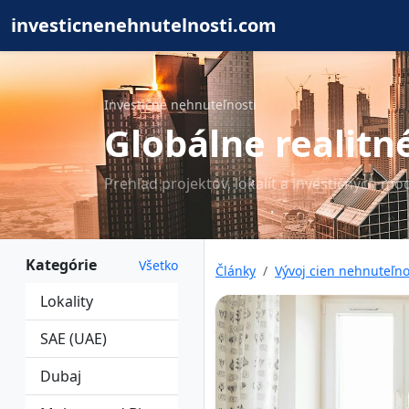
investicnenehnutelnosti.com
Investičné nehnuteľnosti
Globálne realitné
Prehľad projektov, lokalít a investičných mo
Kategórie
Všetko
Články
Vývoj cien nehnuteľno
Lokality
SAE (UAE)
Dubaj